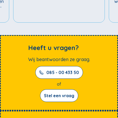
en
w
We
Heeft u vragen?
Wij beantwoorden ze graag.
085 - 00 433 50
of
Stel een vraag