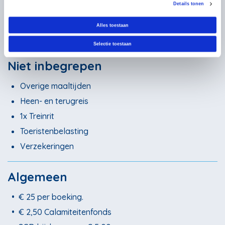
Bagagevervoer
Details tonen
Pelgrimspaspoort
Alles toestaan
Informatiepakket inclusief wandelkaart
Hulplijn
Selectie toestaan
Niet inbegrepen
Overige maaltijden
Heen- en terugreis
1x Treinrit
Toeristenbelasting
Verzekeringen
Algemeen
•
€ 25 per boeking.
•
€ 2,50 Calamiteitenfonds