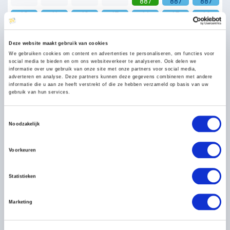
887
887
887
10
11
12
13
14
15
16
887
887
887
887
887
887
887
17
18
19
20
21
22
23
Deze website maakt gebruik van cookies
887
887
887
887
887
857
857
We gebruiken cookies om content en advertenties te personaliseren, om functies voor
24
25
26
27
28
29
30
social media te bieden en om ons websiteverkeer te analyseren. Ook delen we
informatie over uw gebruik van onze site met onze partners voor social media,
857
857
857
857
857
857
857
adverteren en analyse. Deze partners kunnen deze gegevens combineren met andere
31
informatie die u aan ze heeft verstrekt of die ze hebben verzameld op basis van uw
1
2
3
4
5
6
gebruik van hun services.
857
Prijs is per persoon*
Toestemmingsselectie
Noodzakelijk
Geselecteerd
Niet beschikbaar
Voorkeuren
Inbegrepen
Statistieken
Overnachtingen
Ontbijt
Marketing
2x Diner in Gambassi Terme en in Monteriggioni