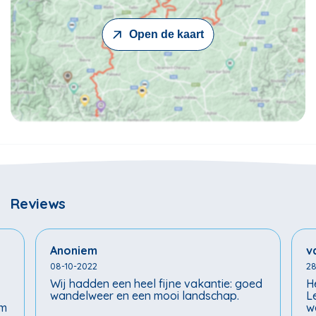
Open de kaart
Reviews
Anoniem
v
08-10-2022
28
Wij hadden een heel fijne vakantie: goed
H
wandelweer en een mooi landschap.
L
em
w