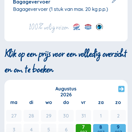
Bagagevervoer
Bagagevervoer (1 stuk van max. 20 kg p.p.)
100% veilig reizen
Klik op een prijs voor een volledig overzicht
en om te boeken
Augustus
2026
ma
di
wo
do
vr
za
zo
27
28
29
30
31
1
2
7
8
9
3
4
5
6