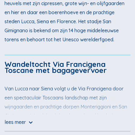
heuvels met zijn cipressen, grote wijn- en olijfgaarden
en hier en daar een boerenhoeve en de prachtige
steden Lucca, Siena en Florence. Het stadje San
Gimignano is bekend om zijn 14 hoge middeleeuwse
torens en behoort tot het Unesco werelderfgoed.
Wandeltocht Via Francigena
Toscane met bagagevervoer
Van Lucca naar Siena volgt u de Via Francigena door
een spectaculair Toscaans landschap met zijn
wijngaarden en prachtige dorpen Monteriggioni en San
Gimignano. Wandelend door het golvend landschap
lees meer
geniet u van de fraaie vergezichten en loopt u langs
wijnvelden en olijfboomgaarden.