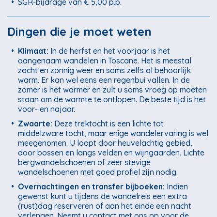
•
SGR-bijdrage van € 5,00 p.p.
Dingen die je moet weten
•
Klimaat:
In de herfst en het voorjaar is het
aangenaam wandelen in Toscane. Het is meestal
zacht en zonnig weer en soms zelfs al behoorlijk
warm. Er kan wel eens een regenbui vallen. In de
zomer is het warmer en zult u soms vroeg op moeten
staan om de warmte te ontlopen. De beste tijd is het
voor- en najaar.
•
Zwaarte:
Deze trektocht is een lichte tot
middelzware tocht, maar enige wandelervaring is wel
meegenomen. U loopt door heuvelachtig gebied,
door bossen en langs velden en wijngaarden. Lichte
bergwandelschoenen of zeer stevige
wandelschoenen met goed profiel zijn nodig.
•
Overnachtingen en transfer bijboeken:
Indien
gewenst kunt u tijdens de wandelreis een extra
(rust)dag reserveren of aan het einde een nacht
verlengen. Neemt u contact met ons op voor de