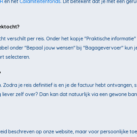
R
en het
Calamiteitenfonds
. Dit betekent dat je met een ger
ektocht?
ht verschilt per reis. Onder het kopje "Praktische informatie
jstabel onder "Bepaal jouw wensen" bij "Bagagevervoer" kun 
rt selecteren.
?
. Zodra je reis definitief is en je de factuur hebt ontvangen, 
liever zelf over? Dan kan dat natuurlijk via een gewone bank
eid beschreven op onze website, maar voor persoonlijke toel