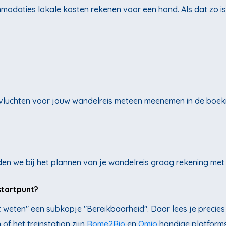
daties lokale kosten rekenen voor een hond. Als dat zo is, 
luchten voor jouw wandelreis meteen meenemen in de boeking,
uden we bij het plannen van je wandelreis graag rekening met
startpunt?
et weten" een subkopje "Bereikbaarheid". Daar lees je precies
of het treinstation zijn
Rome2Rio
en
Omio
handige platforms