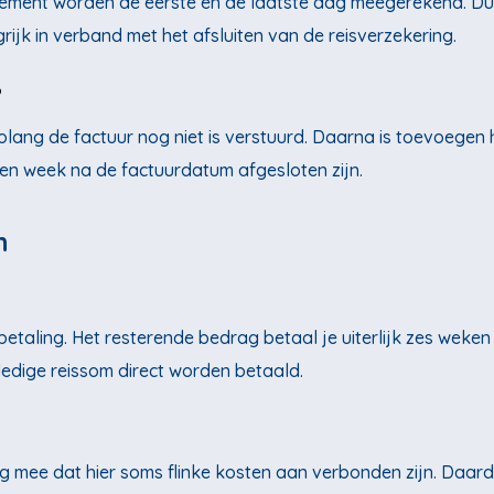
ngement worden de eerste en de laatste dag meegerekend. Du
rijk in verband met het afsluiten van de reisverzekering.
?
olang de factuur nog niet is verstuurd. Daarna is toevoegen 
en week na de factuurdatum afgesloten zijn.
n
taling. Het resterende bedrag betaal je uiterlijk zes weken 
edige reissom direct worden betaald.
ng mee dat hier soms flinke kosten aan verbonden zijn. Daar