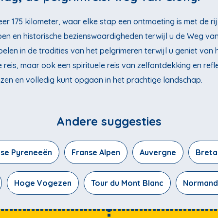
er 175 kilometer, waar elke stap een ontmoeting is met de ri
pen en historische bezienswaardigheden terwijl u de Weg va
elen in de tradities van het pelgrimeren terwijl u geniet va
 reis, maar ook een spirituele reis van zelfontdekking en ref
izen en volledig kunt opgaan in het prachtige landschap.
Andere suggesties
nse Pyreneeën
Franse Alpen
Auvergne
Bret
Hoge Vogezen
Tour du Mont Blanc
Normand