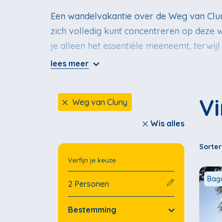
Een wandelvakantie over de Weg van Clu
zich volledig kunt concentreren op deze
je alleen het essentiële meeneemt, terwijl
door de pelgrimstraditie terwijl u in de
lees meer
biedt hedendaagse wandelaars de kans om
wandelen. Ontdek de Weg van Cluny, een u
V
Weg van Cluny
Wis alles
Sorte
Verfijn je keuze
Baga
2 Personen
Bestemming