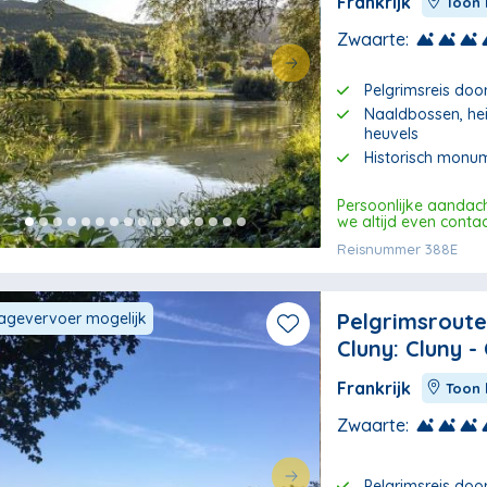
Frankrijk
Toon 
Zwaarte:
Pelgrimsreis doo
Naaldbossen, he
heuvels
Historisch monu
Persoonlijke aandac
we altijd even conta
Reisnummer 388E
Pelgrimsrout
gevervoer mogelijk
Cluny: Cluny -
Frankrijk
Toon 
Zwaarte:
Pelgrimsreis doo