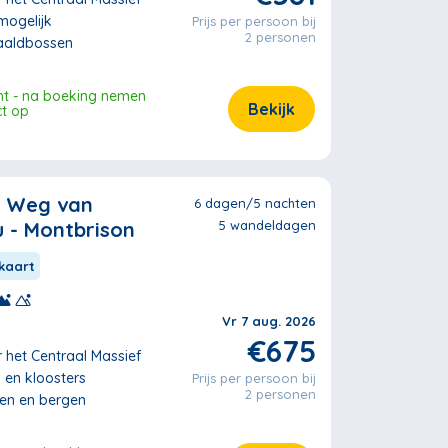
ogelijk
Prijs per persoon bij
2 personen
naaldbossen
ht - na boeking nemen
Bekijk
ct op
e Weg van
6 dagen/5 nachten
u - Montbrison
5 wandeldagen
kaart
Vr 7 aug. 2026
€675
r het Centraal Massief
n en kloosters
Prijs per persoon bij
2 personen
ten en bergen