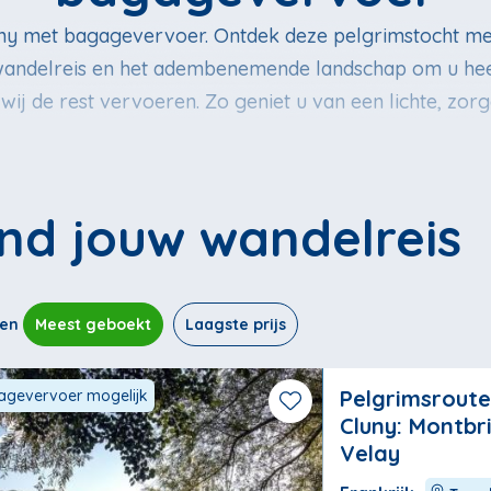
ny met bagagevervoer. Ontdek deze pelgrimstocht me
 wandelreis en het adembenemende landschap om u he
 wij de rest vervoeren. Zo geniet u van een lichte, zor
 voetsporen treedt van degenen die eeuwen geleden dez
 door pittoreske dorpjes, glooiende heuvels en langs
nieke reis die de rijke geschiedenis van Frankrijk ve
ind jouw wandelreis
ren
Meest geboekt
Laagste prijs
Pelgrimsrout
gevervoer mogelijk
Cluny: Montbr
Velay