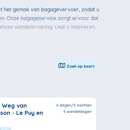
t het gemak van bagagevervoer, zodat u
en. Onze bagageservice zorgt ervoor dat
geloze wandelervaring. Laat u inspireren
e historische route hebben bewandeld. Het
 indrukwekkende historische plekken te
rbindt met de moderne pelgrimstocht.
Zoek op kaart
e Weg van
6 dagen/5 nachten
ison - Le Puy en
5 wandeldagen