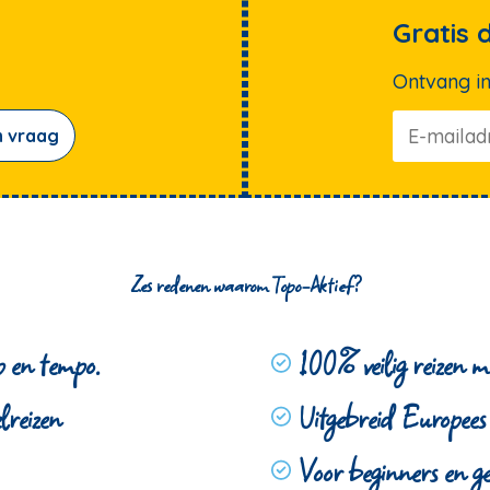
Gratis 
Ontvang in
n vraag
Zes redenen waarom Topo-Aktief?
p en tempo.
100% veilig reizen
lreizen
Uitgebreid Europees
Voor beginners en g