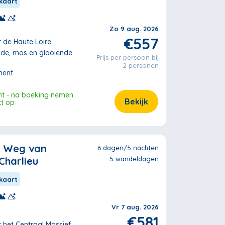
kaart
Zo 9 aug. 2026
€557
r de Haute Loire
ide, mos en glooiende
Prijs per persoon bij
2 personen
ment
ht - na boeking nemen
Bekijk
ct op
e Weg van
6 dagen/5 nachten
 Charlieu
5 wandeldagen
kaart
Vr 7 aug. 2026
€581
r het Centraal Massief