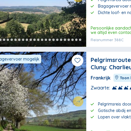
Bagagevervoer m
Dichte loof- en 
Persoonlijke aandac
we altijd even conta
Reisnummer 388C
Pelgrimsrout
gevervoer mogelijk
Cluny: Charlie
Frankrijk
Toon 
Zwaarte:
Pelgrimsreis doo
Gotische abdij e
Lopen over vlak