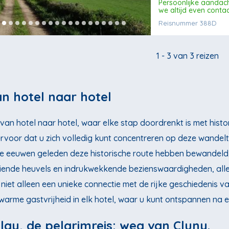
Persoonlijke aandac
we altijd even conta
Reisnummer 388D
1 - 3 van 3 reizen
n hotel naar hotel
n hotel naar hotel, waar elke stap doordrenkt is met historie
rvoor dat u zich volledig kunt concentreren op deze wand
e eeuwen geleden deze historische route hebben bewandeld, t
oiende heuvels en indrukwekkende bezienswaardigheden, allem
iet alleen een unieke connectie met de rijke geschiedenis 
warme gastvrijheid in elk hotel, waar u kunt ontspannen na 
ay, de pelgrimreis: weg van Cluny.