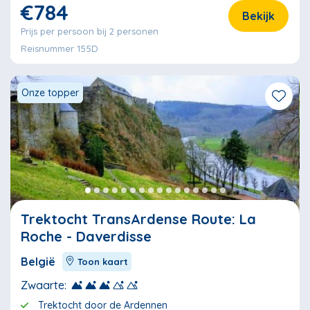
€784
Bekijk
Prijs per persoon bij 2 personen
Reisnummer 155D
Onze topper
Trektocht TransArdense Route: La
Roche - Daverdisse
België
Toon kaart
Zwaarte:
Trektocht door de Ardennen