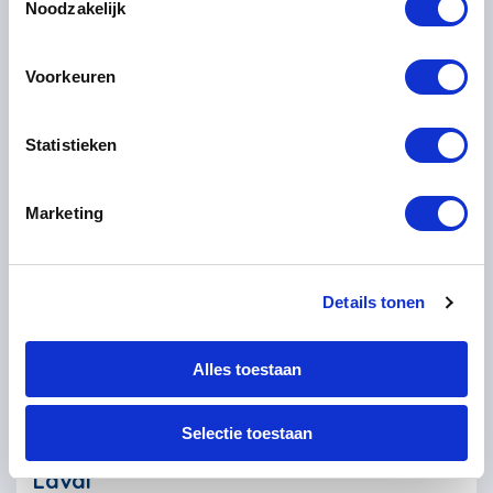
Noodzakelijk
Persoonlijke aandacht - na boeking nemen we altijd even contact
op
6 dagen/5 nachten | 5 wandeldagen
Voorkeuren
Vr 7 aug. 2026
€831
Bekijk
Statistieken
Prijs per persoon bij 2 personen
Reisnummer 156
Marketing
Dichtbij huis
Details tonen
Alles toestaan
Selectie toestaan
Wandelreis Vallei van de Ourthe en
Laval