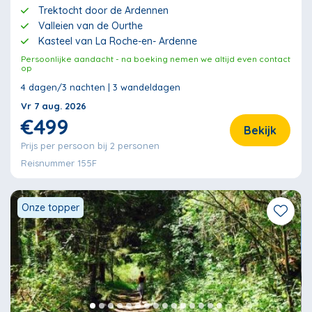
Trektocht door de Ardennen
Valleien van de Ourthe
Kasteel van La Roche-en- Ardenne
Persoonlijke aandacht - na boeking nemen we altijd even contact
op
4 dagen/3 nachten | 3 wandeldagen
Vr 7 aug. 2026
€499
Bekijk
Prijs per persoon bij 2 personen
Reisnummer 155F
Onze topper