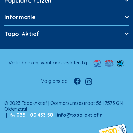
Populaire reizen
Informatie
Topo-Aktief
Veilig boeken, want aangesloten bij
Volg ons op
© 2023 Topo-Aktief | Ootmarsumsestraat 56 | 7573 GM
Oldenzaal
|
085 - 00 433 50
|
info@topo-aktief.nl