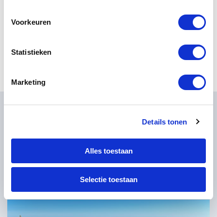
om hier
anders was qua ‘beleving’ en omgeving.
d''.
Het verblijf in de verschillende hotels,
Voorkeuren
met uitstekende bedden, was
aangenaam en het bagage-vervoer
was prima geregeld.
Statistieken
Marketing
Pareltjes van Madeira
Details tonen
Alles toestaan
Selectie toestaan