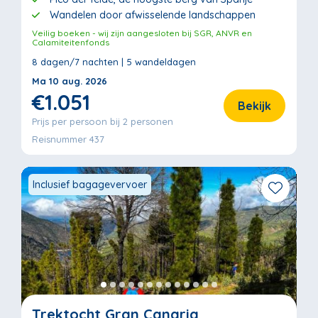
Wandelen door afwisselende landschappen
Veilig boeken - wij zijn aangesloten bij SGR, ANVR en
Calamiteitenfonds
8 dagen/7 nachten | 5 wandeldagen
Ma 10 aug. 2026
€1.051
Bekijk
Prijs per persoon bij 2 personen
Reisnummer 437
Inclusief bagagevervoer
Trektocht Gran Canaria