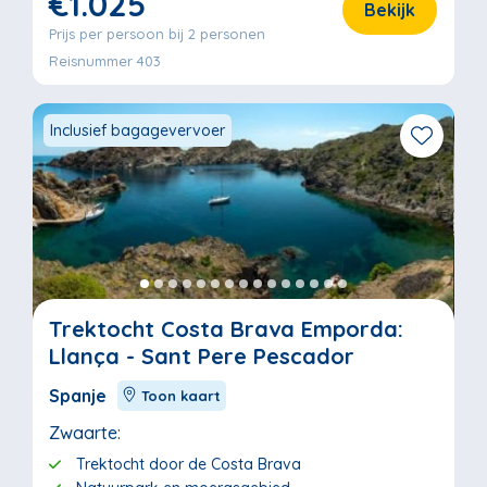
€1.025
Bekijk
Prijs per persoon bij 2 personen
Reisnummer 403
Inclusief bagagevervoer
Trektocht Costa Brava Emporda:
Llança - Sant Pere Pescador
Spanje
Toon kaart
Zwaarte:
Trektocht door de Costa Brava