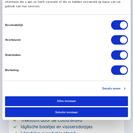
Prijs per persoon bij 2 personen
informatie die u aan ze heeft verstrekt of die ze hebben verzameld op basis van uw
gebruik van hun services.
Reisnummer 407C
Toestemmingsselectie
Noodzakelijk
Inclusief bagagevervoer
Voorkeuren
Statistieken
Marketing
Trektocht Costa Brava
Kustwandeling
Details tonen
Spanje
Toon kaart
Alles toestaan
Zwaarte:
Selectie toestaan
Trektocht door de Costa Brava
Idyllische baaitjes en visssersdorpjes