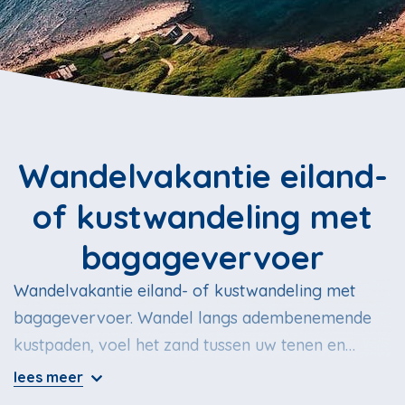
Wandelvakantie eiland-
of kustwandeling met
bagagevervoer
Wandelvakantie eiland- of kustwandeling met
bagagevervoer. Wandel langs adembenemende
kustpaden, voel het zand tussen uw tenen en
geniet van de verfrissende zeebries. Of verken de
lees meer
geheimen van een idyllisch eiland, omringd door