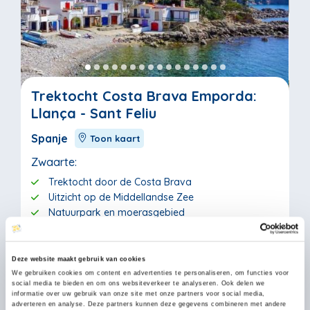
Trektocht Costa Brava Emporda:
Llança - Sant Feliu
Spanje
Toon kaart
Zwaarte:
Trektocht door de Costa Brava
Uitzicht op de Middellandse Zee
Natuurpark en moerasgebied
Veilig boeken - wij zijn aangesloten bij SGR, ANVR en
Calamiteitenfonds
13 dagen/12 nachten | 11 wandeldagen
Deze website maakt gebruik van cookies
We gebruiken cookies om content en advertenties te personaliseren, om functies voor
Ma 21 sep. 2026
social media te bieden en om ons websiteverkeer te analyseren. Ook delen we
€1.487
informatie over uw gebruik van onze site met onze partners voor social media,
Bekijk
adverteren en analyse. Deze partners kunnen deze gegevens combineren met andere