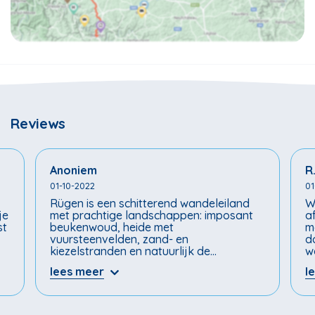
Reviews
Anoniem
R
01-10-2022
01
Rügen is een schitterend wandeleiland
W
je
met prachtige landschappen: imposant
af
st
beukenwoud, heide met
m
vuursteenvelden, zand- en
d
kiezelstranden en natuurlijk de
w
spectaculaire krijtkliffen. Ook Hiddensee
e
lees meer
l
was een mooie ervaring. Ik kan aanraden
p
om om een extra stukje naar de
h
uitkijktoren van Altbessin op Hiddensee
b
te lopen. Je komt dan in een prachtig
a