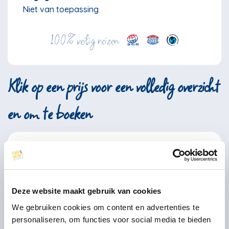
Niet van toepassing
100% veilig reizen
Klik op een prijs voor een volledig overzicht
en om te boeken
Augustus
2026
ma
di
wo
do
vr
za
zo
Deze website maakt gebruik van cookies
27
28
29
30
31
1
2
We gebruiken cookies om content en advertenties te
8
9
3
4
5
6
7
personaliseren, om functies voor social media te bieden
811
811