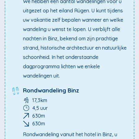
We hebben een aantal wandelingen voor u
het fraaie dorpje met vakwerkhuizen Gross Stresow.
uitgezet op het eiland Rügen. U kunt tijdens
Voor de wandelingen op het schiereiland Jasmund met
uw vakantie zelf bepalen wanneer en welke
de beroemde krijtrotsen neemt u eerst een bus of trein.
wandeling u wenst te lopen. U verblijft alle
Voor de westkust ligt het bij kunstenaars bekende
nachten in Binz, bekend om zijn prachtige
eiland Hiddensee. Dit is bereikbaar met een
strand, historische architectuur en natuurlijke
busverbinding via de hoofdstad Bergen. Uitgangspunt is
schoonheid. In het onderstaande
de kustplaats Binz, zeer fraai door de vele grote witte
dagprogramma lichten we enkele
villa’s die na de Wende alle zijn gerenoveerd.
wandelingen uit.
Rondwandeling Binz
17,3km
4,5 uur
630m
630m
Rondwandeling vanuit het hotel in Binz, u