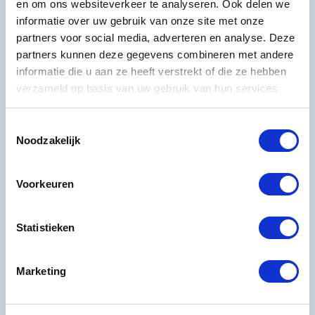
en om ons websiteverkeer te analyseren. Ook delen we
10
11
12
13
14
15
16
informatie over uw gebruik van onze site met onze
811
811
811
811
811
811
811
partners voor social media, adverteren en analyse. Deze
17
18
19
20
21
22
23
partners kunnen deze gegevens combineren met andere
811
811
811
811
811
811
811
informatie die u aan ze heeft verstrekt of die ze hebben
24
25
26
27
28
29
30
811
811
811
811
811
811
811
verzameld op basis van uw gebruik van hun services.
31
1
2
3
4
5
6
796
Toestemmingsselectie
Noodzakelijk
Prijs is per persoon*
Geselecteerd
Niet beschikbaar
Voorkeuren
Inbegrepen
Statistieken
Overnachtingen
Ontbijt
Marketing
Informatiepakket inclusief wandelkaart
Hulplijn