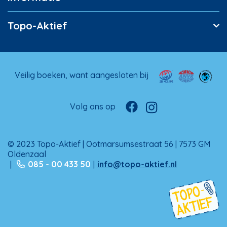
Topo-Aktief
Veilig boeken, want aangesloten bij
Volg ons op
© 2023 Topo-Aktief | Ootmarsumsestraat 56 | 7573 GM
Oldenzaal
|
085 - 00 433 50
|
info@topo-aktief.nl