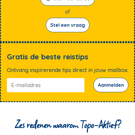
genieten van de Ardennen. Top geregeld.
V
R
of
g
k
h
Stel een vraag
g
g
ok
te
z
bi
Gratis de beste reistips
Ontvang inspirerende tips direct in jouw mailbox.
Aanmelden
Zes redenen waarom Topo-Aktief?