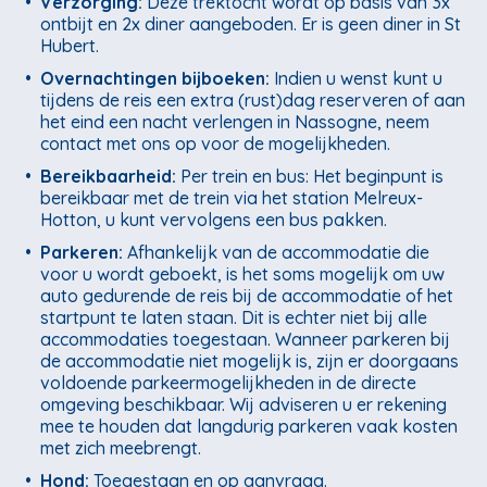
•
Verzorging:
Deze trektocht wordt op basis van 3x
ontbijt en 2x diner aangeboden. Er is geen diner in St
Hubert.
•
Overnachtingen bijboeken:
Indien u wenst kunt u
tijdens de reis een extra (rust)dag reserveren of aan
het eind een nacht verlengen in Nassogne, neem
contact met ons op voor de mogelijkheden.
•
Bereikbaarheid:
Per trein en bus: Het beginpunt is
bereikbaar met de trein via het station Melreux-
Hotton, u kunt vervolgens een bus pakken.
•
Parkeren:
Afhankelijk van de accommodatie die
voor u wordt geboekt, is het soms mogelijk om uw
auto gedurende de reis bij de accommodatie of het
startpunt te laten staan. Dit is echter niet bij alle
accommodaties toegestaan. Wanneer parkeren bij
de accommodatie niet mogelijk is, zijn er doorgaans
voldoende parkeermogelijkheden in de directe
omgeving beschikbaar. Wij adviseren u er rekening
mee te houden dat langdurig parkeren vaak kosten
met zich meebrengt.
•
Hond:
Toegestaan en op aanvraag.