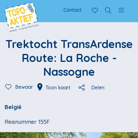
Contact
Trektocht TransArdense
Route: La Roche -
Nassogne
Bewaar
Toon kaart
Delen
België
Reisnummer 155F