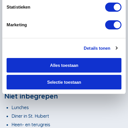
Statistieken
Inbegrepen
Marketing
3x Overnachting
3x Ontbijt
2x Diner
Details tonen
Informatiepakket
Transfer terug naar het beginpunt La Roche-en-
Alles toestaan
Ardenne
Hulplijn
Selectie toestaan
Bagagevervoer indien geboekt
Niet inbegrepen
Lunches
Diner in St. Hubert
Heen- en terugreis