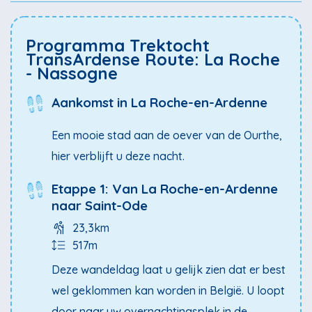
Hij voerde in 1096 de eerste kruistocht aan.
Programma Trektocht
Het voortdurend klimmen en dalen leidt tot fraaie
TransArdense Route: La Roche
- Nassogne
panorama’s over de uitgestrekte bossen en tot het
ontdekken van onbedorven natuurplekjes en kleine
Aankomst in La Roche-en-Ardenne
dorpjes. De Transardense route is geel/wit gemarkeerd
en is duidelijk bewegwijzerd.
Een mooie stad aan de oever van de Ourthe,
hier verblijft u deze nacht.
Etappe 1: Van La Roche-en-Ardenne
naar Saint-Ode
23,3km
517m
Deze wandeldag laat u gelijk zien dat er best
wel geklommen kan worden in België. U loopt
door naar uw overnachtingsplek in de