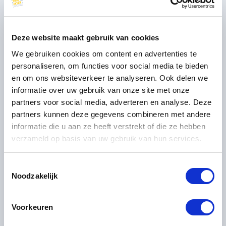
Augustus
2026
Deze website maakt gebruik van cookies
ma
di
wo
do
vr
za
zo
We gebruiken cookies om content en advertenties te
27
28
29
30
31
1
2
personaliseren, om functies voor social media te bieden
en om ons websiteverkeer te analyseren. Ook delen we
7
8
9
3
4
5
6
informatie over uw gebruik van onze site met onze
499
499
499
partners voor social media, adverteren en analyse. Deze
10
11
12
13
14
15
16
partners kunnen deze gegevens combineren met andere
499
499
499
499
499
499
499
informatie die u aan ze heeft verstrekt of die ze hebben
17
18
19
20
21
22
23
verzameld op basis van uw gebruik van hun services.
499
499
499
499
499
499
499
24
25
26
27
28
29
30
499
499
499
499
499
499
499
Toestemmingsselectie
Noodzakelijk
31
1
2
3
4
5
6
499
Prijs is per persoon*
Voorkeuren
Geselecteerd
Niet beschikbaar