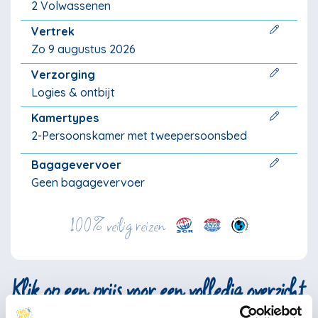
2 Volwassenen
Vertrek
Zo 9 augustus 2026
Verzorging
Logies & ontbijt
Kamertypes
2-Persoonskamer met tweepersoonsbed
Bagagevervoer
Geen bagagevervoer
100% veilig reizen
Klik op een prijs voor een volledig overzicht