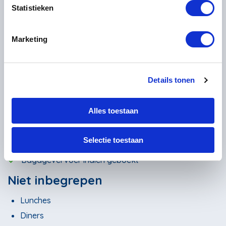
Statistieken
Geselecteerd
Niet beschikbaar
Marketing
Inbegrepen
Overnachtingen
Details tonen
Ontbijt
1x Transfer
Alles toestaan
Pelgrimspaspoort
Informatiepakket
Selectie toestaan
Hulplijn
Bagagevervoer indien geboekt
Niet inbegrepen
Lunches
Diners