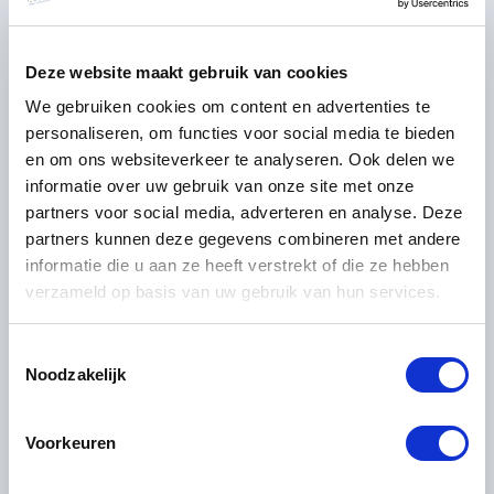
en om te boeken
Deze website maakt gebruik van cookies
Augustus
We gebruiken cookies om content en advertenties te
2026
personaliseren, om functies voor social media te bieden
ma
di
wo
do
vr
za
zo
en om ons websiteverkeer te analyseren. Ook delen we
informatie over uw gebruik van onze site met onze
27
28
29
30
31
1
2
partners voor social media, adverteren en analyse. Deze
9
partners kunnen deze gegevens combineren met andere
3
4
5
6
7
8
618
informatie die u aan ze heeft verstrekt of die ze hebben
10
11
12
13
14
15
16
verzameld op basis van uw gebruik van hun services.
618
618
618
618
618
618
618
17
18
19
20
21
22
23
618
618
618
618
618
618
618
Toestemmingsselectie
Noodzakelijk
24
25
26
27
28
29
30
618
618
618
618
618
618
618
31
1
2
3
4
5
6
Voorkeuren
618
Prijs is per persoon*