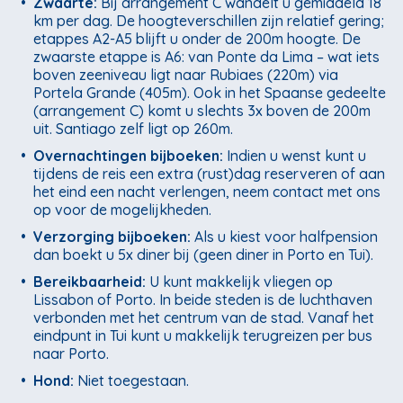
•
Zwaarte:
Bij arrangement C wandelt u gemiddeld 18
km per dag. De hoogteverschillen zijn relatief gering;
etappes A2-A5 blijft u onder de 200m hoogte. De
zwaarste etappe is A6: van Ponte da Lima – wat iets
boven zeeniveau ligt naar Rubiaes (220m) via
Portela Grande (405m). Ook in het Spaanse gedeelte
(arrangement C) komt u slechts 3x boven de 200m
uit. Santiago zelf ligt op 260m.
•
Overnachtingen bijboeken:
Indien u wenst kunt u
tijdens de reis een extra (rust)dag reserveren of aan
het eind een nacht verlengen, neem contact met ons
op voor de mogelijkheden.
•
Verzorging bijboeken:
Als u kiest voor halfpension
dan boekt u 5x diner bij (geen diner in Porto en Tui).
•
Bereikbaarheid:
U kunt makkelijk vliegen op
Lissabon of Porto. In beide steden is de luchthaven
verbonden met het centrum van de stad. Vanaf het
eindpunt in Tui kunt u makkelijk terugreizen per bus
naar Porto.
•
Hond:
Niet toegestaan.