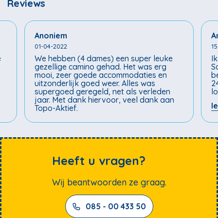
Reviews
Anoniem
A
01-04-2022
15
e
We hebben (4 dames) een super leuke
I
gezellige camino gehad. Het was erg
S
mooi, zeer goede accommodaties en
b
uitzonderlijk goed weer. Alles was
2
supergoed geregeld, net als verleden
lo
an
jaar. Met dank hiervoor, veel dank aan
N
l
Topo-Aktief.
m
or
P
N
i
na
r
l
v
Heeft u vragen?
A
n
v
Wij beantwoorden ze graag.
085 - 00 433 50
t