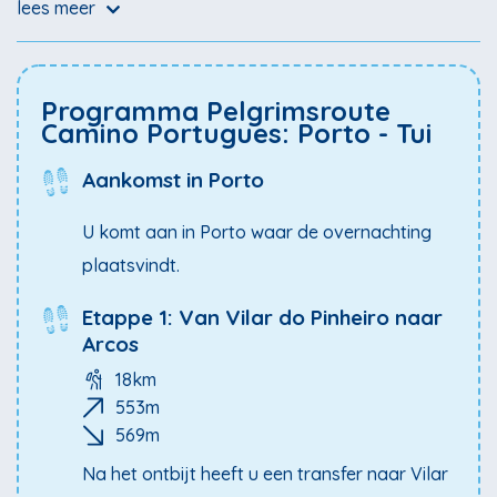
lees meer
verfrissende zeelucht. Terwijl u verder naar het noorden
trekt, brengen groene heuvels en glooiende velden u in
contact met het landelijke Portugal, bezaaid met
Programma Pelgrimsroute
kleurrijke bloemen en wilde planten. De route leidt u
Camino Portugues: Porto - Tui
verder over de grens naar Spanje waar u eindigt in Tui,
Aankomst in Porto
aan de oevers gelegen van de rivier de Miño.
U komt aan in Porto waar de overnachting
plaatsvindt.
Etappe 1: Van Vilar do Pinheiro naar
Arcos
18km
553m
569m
Na het ontbijt heeft u een transfer naar Vilar