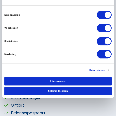
8
9
3
4
5
6
7
475
475
10
11
12
13
14
15
16
Toestemmingsselectie
Noodzakelijk
475
475
475
475
475
475
475
17
18
19
20
21
22
23
475
475
475
475
475
475
475
Voorkeuren
24
25
26
27
28
29
30
475
475
475
475
475
475
475
Statistieken
31
1
2
3
4
5
6
475
Marketing
Prijs is per persoon*
Details tonen
Geselecteerd
Niet beschikbaar
Alles toestaan
Inbegrepen
Selectie toestaan
Overnachtingen
Ontbijt
Pelgrimspaspoort