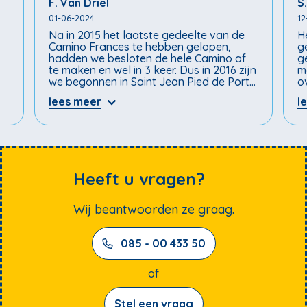
F. Van Driel
S
01-06-2024
12
Na in 2015 het laatste gedeelte van de
H
Camino Frances te hebben gelopen,
g
hadden we besloten de hele Camino af
g
te maken en wel in 3 keer. Dus in 2016 zijn
m
we begonnen in Saint Jean Pied de Port
o
en hebben we gelopen tot Burgos. De
b
lees meer
l
organisatie door Topo Aktief en lokaal
d
contact was uitstekend. Dit keer zijn we
p
van Burgos tot Sarria gewandeld. Ook
t
nu weer was alles tot in de puntjes
d
geregeld. We hebben genoten van de
k
wandeling en van de diverse
p
overnachtingslokaties. Het is bijzonder
z
Heeft u vragen?
om door de verschillende landschappen
h
te lopen, te zien hoe alles veranderd. De
w
Wij beantwoorden ze graag.
Pyreneen, de wijngaarden van de Rioja,
co
de Meseta en het prachtige Galicie. Wat
m
een geweldige ervaring. Onze hartelijke
m
085 - 00 433 50
dank aan Topo Aktief.
r
D
s
of
Stel een vraag