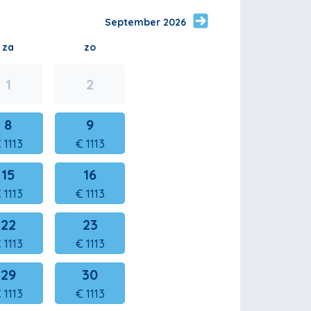
September 2026
za
zo
1
2
8
9
€
1113
€
1113
15
16
€
1113
€
1113
22
23
€
1113
€
1113
29
30
€
1113
€
1113