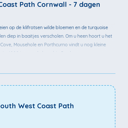
oast Path Cornwall - 7 dagen
ien op de klifrotsen wilde bloemen en de turquoise
en diep in baaitjes verscholen. Om u heen hoort u het
n Cove, Mousehole en Porthcurno vindt u nog kleine
uim 1000 jaar oude kapel, in Porthcurno een
aurants vindt u heerlijke verse vis met voornamelijk
 is de 7-daagse variant.
outh West Coast Path