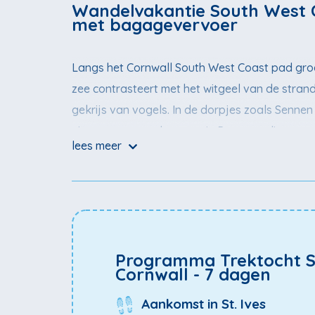
Wandelvakantie South West C
met bagagevervoer
Langs het Cornwall South West Coast pad groe
zee contrasteert met het witgeel van de strand
gekrijs van vogels. In de dorpjes zoals Senne
vissersgemeenschappen. In Penzance ligt een r
lees meer
openluchttheater vlak naast de zee. In de rest
schaal-, schelpdieren.
Wij bieden deze route aan in drie varianten. Dit
Programma Trektocht S
Cornwall - 7 dagen
Aankomst in St. Ives