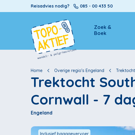
Reisadvies nodig?
085 - 00 433 50
Zoek &
Boek
Home
Overige regio's Engeland
Trektocht
Trektocht Sout
Cornwall - 7 d
Engeland
Inclusief bagagevervoer