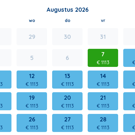
Augustus 2026
wo
do
vr
29
30
31
7
5
6
€
1113
12
13
14
13
€
1113
€
1113
€
1113
19
20
21
13
€
1113
€
1113
€
1113
26
27
28
13
€
1113
€
1113
€
1113