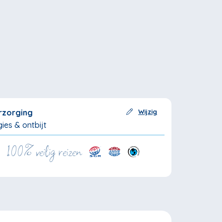
rzorging
Wijzig
ies & ontbijt
100% veilig reizen