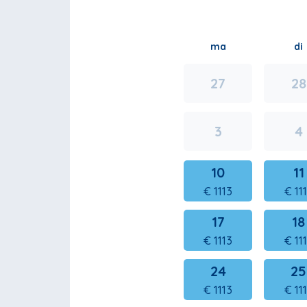
ma
di
27
28
3
4
10
11
€
1113
€
11
17
18
€
1113
€
11
24
25
€
1113
€
11