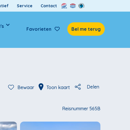
tief
Service
Contact
's
Favorieten
Bel me terug
Delen
Bewaar
Toon kaart
Reisnummer 565B