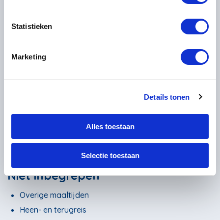
Prijs is per persoon*
Statistieken
Geselecteerd
Niet beschikbaar
Marketing
Inbegrepen
Overnachtingen
Ontbijt
Details tonen
1x Diner in Campello Alto
Bagagevervoer
Alles toestaan
Informatiepakket
Hulplijn
Selectie toestaan
Niet inbegrepen
Overige maaltijden
Heen- en terugreis