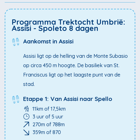
om hun middeleeuwse charme en historische
bezienswaardigheden. Het landschap wordt
Programma Trektocht Umbrië:
gekenmerkt door zacht glooiende heuvels, met uitzicht
Assisi - Spoleto 8 dagen
op valleien en bossen. Het is de perfecte gelegenheid
Aankomst in Assisi
om de authentieke cultuur en de rust van Umbrië te
ervaren. Uiteindelijk bereikt u Spoleto een charmant
Assisi ligt op de helling van de Monte Subasio
stadje fraai gelegen boven een kloof die overbrugd
op circa 450 m hoogte. De basiliek van St.
wordt door de Ponte delle Torri.
Franciscus ligt op het laagste punt van de
stad.
Wij bieden de trektocht in Umbrië aan in drie
Etappe 1: Van Assisi naar Spello
verschillende varianten. Dit arrangement is de 8-daagse
variant van Assisi naar Spoleto.
11km of 17,5km
3 uur of 5 uur
270m of 788m
359m of 870