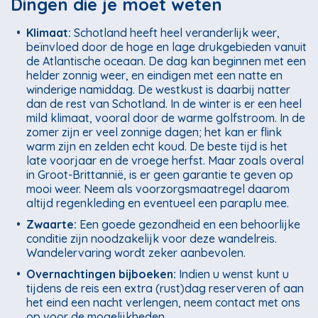
Dingen die je moet weten
•
Klimaat:
Schotland heeft heel veranderlijk weer,
beïnvloed door de hoge en lage drukgebieden vanuit
de Atlantische oceaan. De dag kan beginnen met een
helder zonnig weer, en eindigen met een natte en
winderige namiddag. De westkust is daarbij natter
dan de rest van Schotland. In de winter is er een heel
mild klimaat, vooral door de warme golfstroom. In de
zomer zijn er veel zonnige dagen; het kan er flink
warm zijn en zelden echt koud. De beste tijd is het
late voorjaar en de vroege herfst. Maar zoals overal
in Groot-Brittannië, is er geen garantie te geven op
mooi weer. Neem als voorzorgsmaatregel daarom
altijd regenkleding en eventueel een paraplu mee.
•
Zwaarte:
Een goede gezondheid en een behoorlijke
conditie zijn noodzakelijk voor deze wandelreis.
Wandelervaring wordt zeker aanbevolen.
•
Overnachtingen bijboeken:
Indien u wenst kunt u
tijdens de reis een extra (rust)dag reserveren of aan
het eind een nacht verlengen, neem contact met ons
op voor de mogelijkheden.