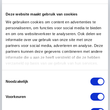
27
28
29
30
31
1
2
3
4
5
6
7
8
9
Deze website maakt gebruik van cookies
10
11
12
13
14
15
16
We gebruiken cookies om content en advertenties te
1588
1588
1588
1588
1588
1588
1588
personaliseren, om functies voor social media te bieden
17
18
19
20
21
22
23
en om ons websiteverkeer te analyseren. Ook delen we
1588
1588
1588
1588
1588
1588
1588
informatie over uw gebruik van onze site met onze
24
25
26
27
28
29
30
partners voor social media, adverteren en analyse. Deze
1588
1588
1588
1588
1588
1588
1588
partners kunnen deze gegevens combineren met andere
31
informatie die u aan ze heeft verstrekt of die ze hebben
1
2
3
4
5
6
1588
verzameld op basis van uw gebruik van hun services.
Prijs is per persoon*
Toestemmingsselectie
Geselecteerd
Niet beschikbaar
Noodzakelijk
Inbegrepen
Voorkeuren
Overnachtingen