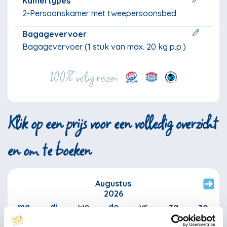
Kamertypes
2-Persoonskamer met tweepersoonsbed
Bagagevervoer
Bagagevervoer (1 stuk van max. 20 kg p.p.)
100% veilig reizen
Klik op een prijs voor een volledig overzicht
en om te boeken
Augustus
2026
ma
di
wo
do
vr
za
zo