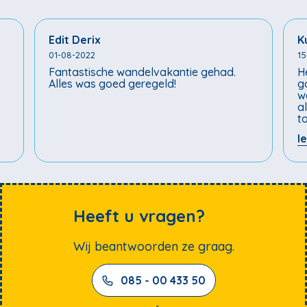
Edit Derix
K
01-08-2022
15
Fantastische wandelvakantie gehad.
H
Alles was goed geregeld!
g
w
a
t
k
l
Z
g
r
a
Heeft u vragen?
Wij beantwoorden ze graag.
085 - 00 433 50