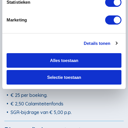
Ontbijt
Statistieken
Bagagevervoer
Informatiepakket inclusief wandelkaart
Marketing
Hulplijn
Niet inbegrepen
Details tonen
Overige maaltijden
Heen- en terugreis
Alles toestaan
Verzekeringen
Selectie toestaan
Algemeen
•
€ 25 per boeking.
•
€ 2,50 Calamiteitenfonds
•
SGR-bijdrage van € 5,00 p.p.